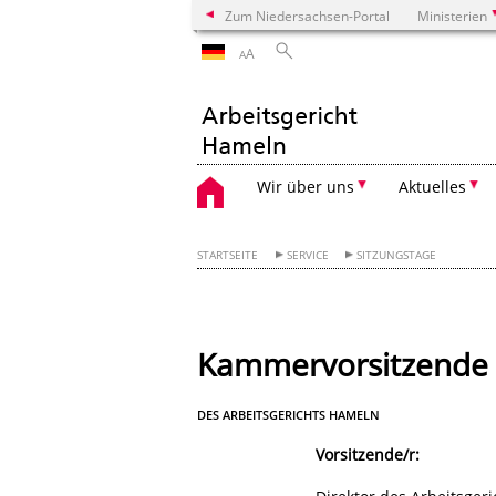
Zum Niedersachsen-Portal
Ministerien
A
A
Wir über uns
Aktuelles
STARTSEITE
SERVICE
SITZUNGSTAGE
Kammervorsitzende 
DES ARBEITSGERICHTS HAMELN
Vorsitzende/r: